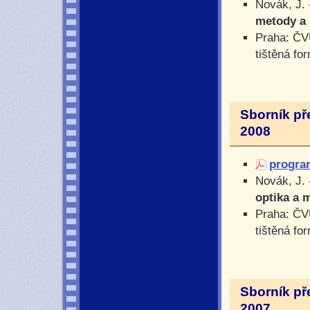
Novák, J. 
metody a 
Praha: ČV
tištěná fo
Sborník př
2008
progra
Novák, J. 
optika a 
Praha: ČV
tištěná fo
Sborník př
2007