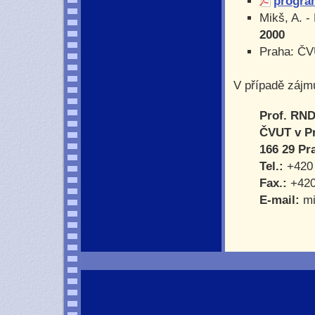
progra
Mikš, A. -
2000
Praha: ČV
V případě zájm
Prof. RND
ČVUT v Pr
166 29 Pr
Tel.:
+420 
Fax.:
+420
E-mail:
mi