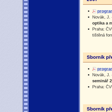
progra
Novák, J. 
optika a 
Praha: ČV
tištěná fo
Sborník př
progra
Novák, J. 
seminář 
Praha: ČV
Sborník př