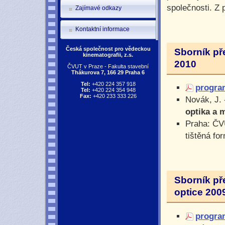
společnosti. Z 
Zajímavé odkazy
Kontaktní informace
Česká společnost pro vědeckou
Sborník př
kinematografii, z.s.
2010
ČVUT v Praze - Fakulta stavební
Thákurova 7, 166 29 Praha 6
Tel:
+420 224 357 918
progra
Tel:
+420 224 354 948
Fax:
+420 233 333 226
Novák, J. 
optika a 
Praha: ČV
tištěná fo
Sborník př
optice 200
progra